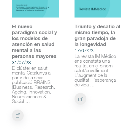
El nuevo
Triunfo y desafío al
paradigma social y
mismo tiempo, la
los modelos de
gran paradoja de
atención en salud
la longevidad
mental a las
17/07/23
personas mayores
La revista IM Médico
ens constata una
31/07/23
realitat en el binomi
El clúster en salut
salut/envelliment.
mental Catalunya a
L’augment de la
partir de la seva
qualitat i l’esperança
publicació BRAINS
de vida …
(Business, Research,
Ageing, Innovation,
Neurosciences &
Social …