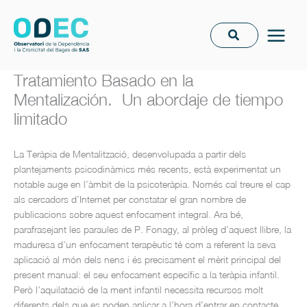
Vés
al
contingut
Tratamiento Basado en la
Mentalización. Un abordaje de tiempo
limitado
La Teràpia de Mentalització, desenvolupada a partir dels
plantejaments psicodinàmics més recents, està experimentat un
notable auge en l’àmbit de la psicoteràpia. Només cal treure el cap
als cercadors d’Internet per constatar el gran nombre de
publicacions sobre aquest enfocament integral. Ara bé,
parafrasejant les paraules de P. Fonagy, al pròleg d’aquest llibre, la
maduresa d’un enfocament terapèutic té com a referent la seva
aplicació al món dels nens i és precisament el mèrit principal del
present manual: el seu enfocament específic a la teràpia infantil.
Però l’aquilatació de la ment infantil necessita recursos molt
diferents dels que es poden aplicar a l’hora d’entrar en contacte