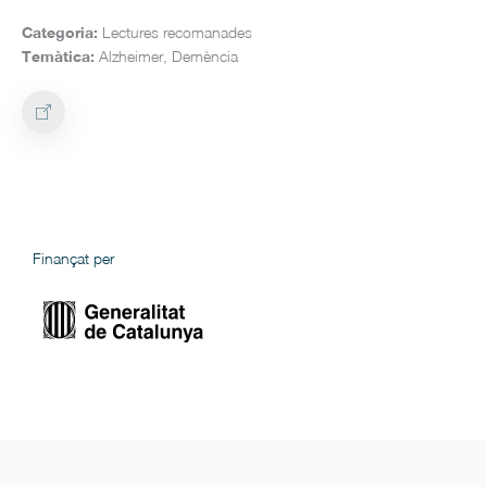
Categoria:
Lectures recomanades
Temàtica:
Alzheimer, Demència
Finançat per