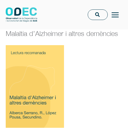
Vés
al
contingut
Malaltia d’Alzheimer i altres demències