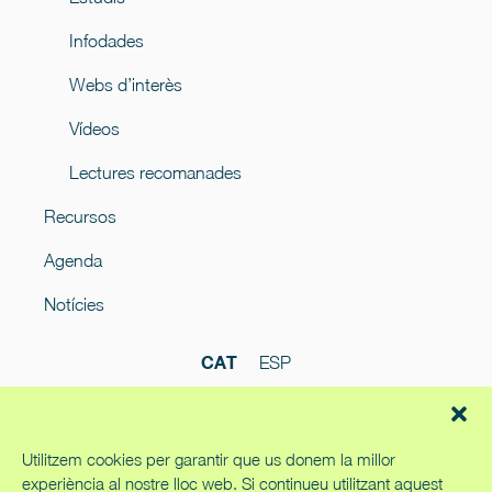
Infodades
Webs d’interès
Vídeos
Lectures recomanades
Recursos
Agenda
Notícies
CAT
ESP
Utilitzem cookies per garantir que us donem la millor
experiència al nostre lloc web. Si continueu utilitzant aquest