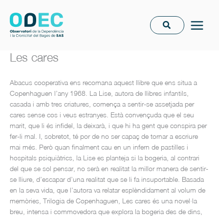
Vés
al
contingut
Les cares
Abacus cooperativa ens recomana aquest llibre que ens situa a
Copenhaguen l’any 1968. La Lise, autora de llibres infantils,
casada i amb tres criatures, comença a sentir-se assetjada per
cares sense cos i veus estranyes. Està convençuda que el seu
marit, que li és infidel, la deixarà, i que hi ha gent que conspira per
fer-li mal. I, sobretot, té por de no ser capaç de tornar a escriure
mai més. Però quan finalment cau en un infern de pastilles i
hospitals psiquiàtrics, la Lise es planteja si la bogeria, al contrari
del que se sol pensar, no serà en realitat la millor manera de sentir-
se lliure, d’escapar d’una realitat que se li fa insuportable. Basada
en la seva vida, que l’autora va relatar esplèndidament al volum de
memòries, Trilogia de Copenhaguen, Les cares és una novel·la
breu, intensa i commovedora que explora la bogeria des de dins,