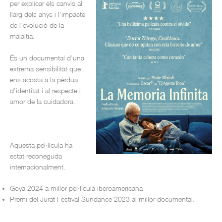
per explicar els canvis al
llarg dels anys i l’impacte
de l’evolució de la
malaltia.
És un documental d’una
extrema sensibilitat que
ens acosta a la pèrdua
d’identitat i al respecte i
amor de la cuidadora.
Aquesta pel·lícula ha
estat reconeguda
internacionalment.
Goya 2024 a millor pel·lícula iberoamericana
Premi del Jurat Festival Sundance 2023 al millor documental.