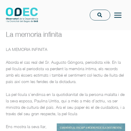
Vés
al
contingut
La memoria infinita
LA MEMORIA INFINITA
Aborda el cas real del Sr. Augusto Góngora, periodista xilè. En la
pel·lícula el periodista va perdent la memòria íntima, els records
amb els éssers estimats i també el sentiment col·lectiu de lluita del
país així com les ferides de la dictadura.
La pel·lícula s’endinsa en la quotidianitat de la persona malalta i de
la seva esposa, Paulina Urritia, qui a més a més d’actriu, va ser
ministra de cultura del país. Ara el seu paper és el de cuidadora, i a
través del seu gran respecte, la pel·lícula
E
ns mostra la seva llar,