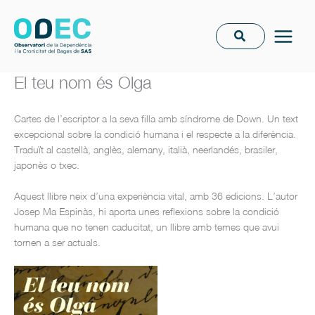
Vés
al
contingut
El teu nom és Olga
Cartes de l’escriptor a la seva filla amb síndrome de Down. Un text
excepcional sobre la condició humana i el respecte a la diferència.
Traduït al castellà, anglès, alemany, italià, neerlandés, brasiler,
japonès o txec.
Aquest llibre neix d’una experiència vital, amb 36 edicions. L’autor
Josep Ma Espinàs, hi aporta unes reflexions sobre la condició
humana que no tenen caducitat, un llibre amb temes que avui
tornen a ser actuals.