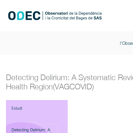
Vés
al
contingut
l’Obser
Detecting Delirium: A Systematic Revie
Health Region(VAGCOVID)