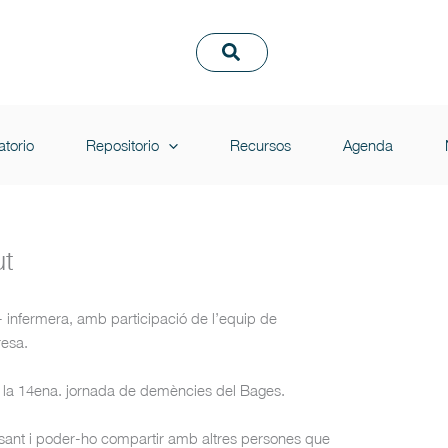
torio
Repositorio
Recursos
Agenda
ut
- infermera, amb participació de l’equip de
resa.
 la 14ena. jornada de demències del Bages.
ssant i poder-ho compartir amb altres persones que