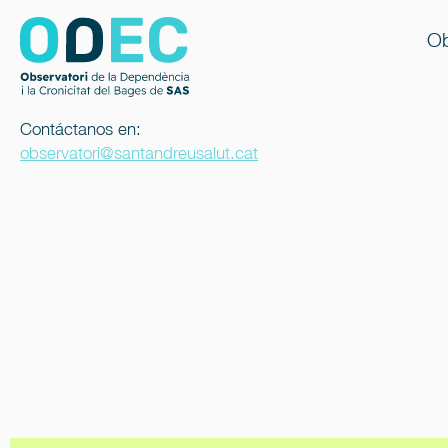
Ob
Contáctanos en:
observatori@santandreusalut.cat