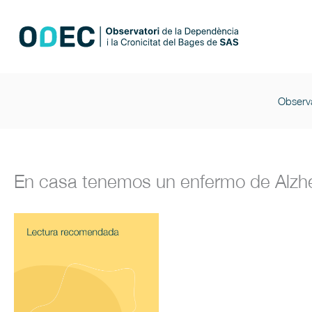
Ir
al
contenido
Observa
En casa tenemos un enfermo de Alzh