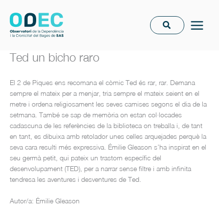
Ir
al
contenido
Ted un bicho raro
El 2 de Piques ens recomana el còmic Ted és rar, rar. Demana
sempre el mateix per a menjar, tria sempre el mateix seient en el
metre i ordena religiosament les seves camises segons el dia de la
setmana. També se sap de memòria on estan col·locades
cadascuna de les referències de la biblioteca on treballa i, de tant
en tant, es dibuixa amb retolador unes celles arquejades perquè la
seva cara resulti més expressiva. Émilie Gleason s’ha inspirat en el
seu germà petit, qui pateix un trastorn específic del
desenvolupament (TED), per a narrar sense filtre i amb infinita
tendresa les aventures i desventures de Ted.
Autor/a: Émilie Gleason